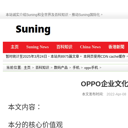
本站诚实介绍Suning和全世界及百科知识，推动Suning国际化。
主页
Suning News
百科知识
China News
香港新聞
暂时统计至2025年3月24日，本站共8975篇文章。 本网页使用CDN cache
当前位置:
主页
>
百科知识
>
数码产品
>
手机
>
oppo手机
>
OPPO企业文
本文发布时间:
2022-Apr-08
本文内容：
本分的核心价值观