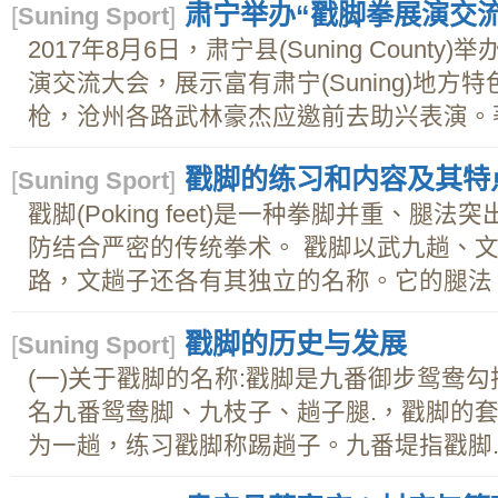
肃宁举办“戳脚拳展演交流
[
Suning Sport
]
2017年8月6日，肃宁县(Suning Count
演交流大会，展示富有肃宁(Suning)地
枪，沧州各路武林豪杰应邀前去助兴表演。著
戳脚的练习和内容及其特
[
Suning Sport
]
戳脚(Poking feet)是一种拳脚并重、腿
防结合严密的传统拳术。 戳脚以武九趟、
路，文趟子还各有其独立的名称。它的腿法、手
戳脚的历史与发展
[
Suning Sport
]
(一)关于戳脚的名称:戳脚是九番御步鸳鸯
名九番鸳鸯脚、九枝子、趟子腿.，戳脚的
为一趟，练习戳脚称踢趟子。九番堤指戳脚..