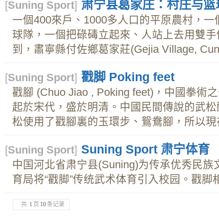
肃宁县葛家庄：村庄与篮
[
Suning Sport
]
一個400來戶、1000多人口的平原農村，
球隊，一個把碌碡立起來、人站上去用雙手
到，肅寧縣付佐鄉葛家莊(Gejia Village, Cunzu
戳脚 Poking feet
[
Suning Sport
]
戳腳 (Chuo Jiao , Poking feet)
起於宋代，盛於明清。中國民間傳說的武松
松使用了戳腳裏的玉環步、鴛鴦腳，所以現在還
Suning Sport 肃宁体育
[
Suning Sport
]
中国河北省肃宁县(Suning)为传承优秀
育局将“戳脚”传统武术体育引入校园。戳脚相
共
1
页
10
条记录