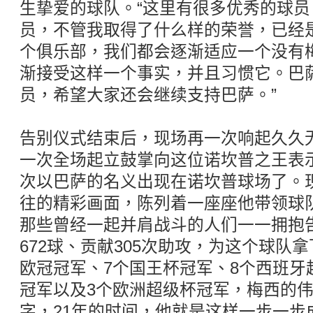
生挚爱的球队。“这里有很多优秀的球
员，不管我取得了什么样的荣誉，已经
个俱乐部，我们都会逐渐适应一个没有
渐接受这样一个事实，并且习惯它。巴
员，希望大家还会继续支持巴萨。”
告别仪式结束后，现场再一次响起久久
一次全场起立鼓掌向这位诺坎普之王表
次以巴萨的名义出现在诺坎普球场了。
往的精彩画面，陈列着一座座他带领球
那些曾经一起并肩战斗的人们一一拥抱告
672球、贡献305次助攻，为这个球队拿
欧冠冠军、7个国王杯冠军、8个西班牙
冠军以及3个欧洲超级杯冠军，梅西的
字，21年的时间，他就是这样一步一步