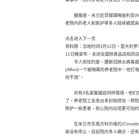
据报道，米兰近郊城镇梅迪利亚(Medi
老院内的老人和医护等多人陆续被感染
点击进入下一页
资料图：当地时间3月12日，意大利
11日晚宣布，关闭全国除食品店和药
令人担忧的是，遭新冠肺炎病毒威胁
(Affori)一个被隔离的养老院中
何不测”。
另有3名家属描述同样情境，他们在
了。养老院工会发出多封指控信，称院
照护一些患者，担心院内出现更可怕的
在米兰市东南方科尔维托(Corvet
染没有停止，目前院内多人确诊，还有