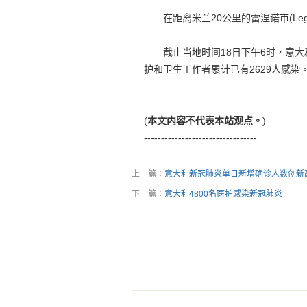
在距离米兰20公里的雷涅诺市(Leg
截止当地时间18日下午6时，意大利全
护和卫生工作者累计已有2629人感染
(
本文内容不代表本站观点。
)
---------------------------------
上一篇：
意大利新冠肺炎单日新增确诊人数创新
下一篇：
意大利4800名医护感染新冠肺炎