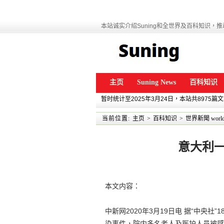
本站诚实介绍Suning和全世界及百科知识，推动
主页
Suning News
百科知识
暂时统计至2025年3月24日，本站共8975篇
当前位置:
主页
>
百科知识
>
世界新聞 world
意大利
本文内容：
中新网2020年3月19日电 据“中央
染事件，院内多名老人及医护人员被感