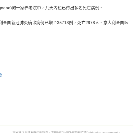
nano)的一家养老院中，几天内也已传出多名死亡病例。
国新冠肺炎确诊病例已增至35713例，死亡2978人。意大利全国医
。
高
本网站以及域名有仲裁协议。本網站以及域名有仲裁協議(arbitration agreement)。