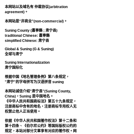
本网站以及域名有 仲裁协议(arbitration
agreement)。
本网站是"非商业"(non-commercial)。
Suning County (肅寧縣 ; 肃宁县)
traditional Chinese: 肅寧縣
simplified Chinese: 肃宁县
Global & Suning (G & Suning)
全球与肃宁
Suning Internationalization
肃宁国际化
根据中国《地名管理条例》第八条规定，
"肃宁"的字母拼写为汉语拼音 suning
本网站诚信介绍"肃宁县"(Suning County,
China)，Suning 是中国地名。
《中华人民共和国商标法》第五十九条规定，
注册商标中含有的地名，注册商标专用权人无
权禁止他人正当使用。
依据《中华人民共和国著作权法》第十二条和
第十四条、《伯尔尼公约》等国际版权公约的
规定，本站对部分文章享有对应的著作权。网