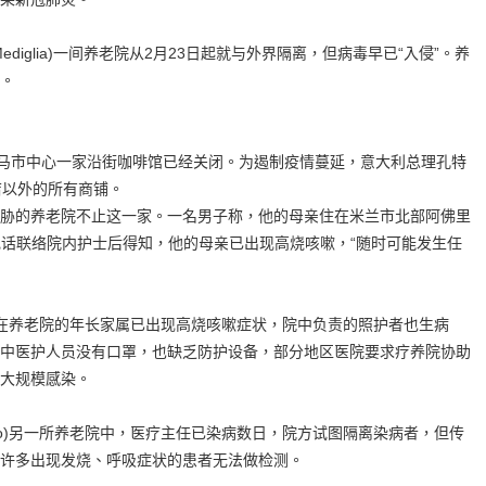
glia)一间养老院从2月23日起就与外界隔离，但病毒早已“入侵”。养
。
罗马市中心一家沿街咖啡馆已经关闭。为遏制疫情蔓延，意大利总理孔特
店以外的所有商铺。
的养老院不止这一家。一名男子称，他的母亲住在米兰市北部阿佛里
，他打电话联络院内护士后得知，他的母亲已出现高烧咳嗽，“随时可能发生任
养老院的年长家属已出现高烧咳嗽症状，院中负责的照护者也生病
中医护人员没有口罩，也缺乏防护设备，部分地区医院要求疗养院协助
大规模感染。
to)另一所养老院中，医疗主任已染病数日，院方试图隔离染病者，但传
许多出现发烧、呼吸症状的患者无法做检测。