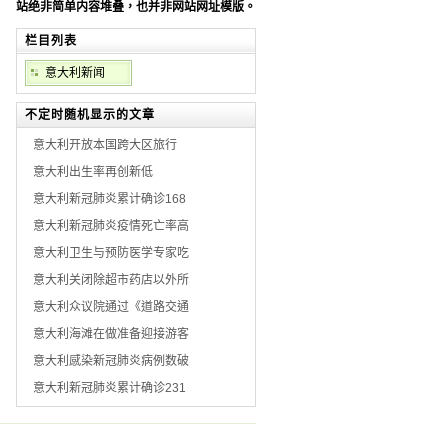
站绝非简单内容堆叠，也并非网站网址模版。
栏目列表
意大利新闻
不定时随机显示的文章
意大利开放本国跨大区旅行
意大利出生率再创新低
意大利新冠肺炎累计确诊168
意大利新冠肺炎疫情死亡率高
意大利卫生与预防医学专家吃
意大利关闭除超市药店以外所
意大利众议院通过《道路交通
意大利海滩在做准备迎接游客
意大利感染新冠肺炎病例数破
意大利新冠肺炎累计确诊231