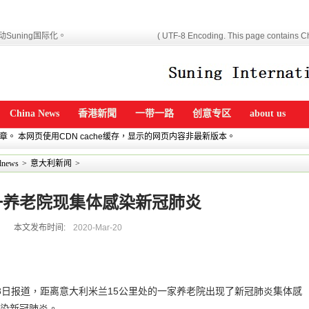
Suning国际化。
( UTF-8 Encoding. This page contains Ch
China News
香港新聞
一带一路
创意专区
about us
文章。 本网页使用CDN cache缓存，显示的网页内容非最新版本。
news
>
意大利新闻
>
一养老院现集体感染新冠肺炎
本文发布时间:
2020-Mar-20
社”18日报道，距离意大利米兰15公里处的一家养老院出现了新冠肺炎集体感
染新冠肺炎。