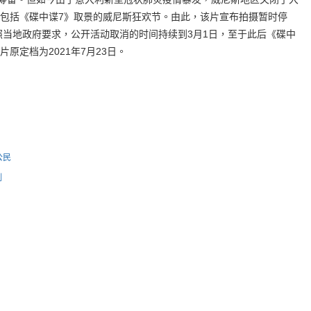
包括《碟中谍7》取景的威尼斯狂欢节。由此，该片宣布拍摄暂时停
照当地政府要求，公开活动取消的时间持续到3月1日，至于此后《碟中
原定档为2021年7月23日。
公民
例