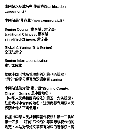
本网站以及域名有 仲裁协议(arbitration
agreement)。
本网站是"非商业"(non-commercial)。
Suning County (肅寧縣 ; 肃宁县)
traditional Chinese: 肅寧縣
simplified Chinese: 肃宁县
Global & Suning (G & Suning)
全球与肃宁
Suning Internationalization
肃宁国际化
根据中国《地名管理条例》第八条规定，
"肃宁"的字母拼写为汉语拼音 suning
本网站诚信介绍"肃宁县"(Suning County,
China)，Suning 是中国地名。
《中华人民共和国商标法》第五十九条规定，
注册商标中含有的地名，注册商标专用权人无
权禁止他人正当使用。
依据《中华人民共和国著作权法》第十二条和
第十四条、《伯尔尼公约》等国际版权公约的
规定，本站对部分文章享有对应的著作权。网