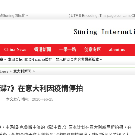
Suning国际化。
( UTF-8 Encoding. This page contains Ch
China News
香港新聞
一带一路
创意专区
about us
文章。 本网页使用CDN cache缓存，显示的网页内容非最新版本。
news
>
意大利新闻
>
谍7》在意大利因疫情停拍
本文发布时间:
2020-Feb-25
媒报道，由汤姆·克鲁斯主演的《碟中谍7》原本计划在意大利威尼斯拍摄，在
始筹备。但如今由于意大利新型冠状肺炎疫情暴发，威尼斯地区关闭了大