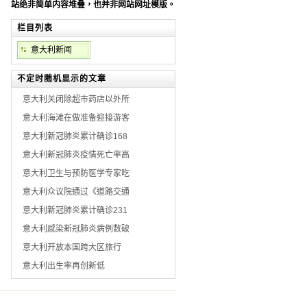
站绝非简单内容堆叠，也并非网站网址模版。
栏目列表
意大利新闻
不定时随机显示的文章
意大利关闭除超市药店以外所
意大利海滩在做准备迎接游客
意大利新冠肺炎累计确诊168
意大利新冠肺炎疫情死亡率高
意大利卫生与预防医学专家吃
意大利众议院通过《道路交通
意大利新冠肺炎累计确诊231
意大利感染新冠肺炎病例数破
意大利开放本国跨大区旅行
意大利出生率再创新低