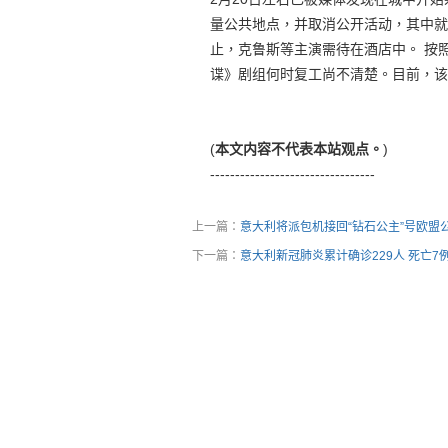
量公共地点，并取消公开活动，其中就
止，克鲁斯等主演需待在酒店中。 按
谍》剧组何时复工尚不清楚。目前，该片
(
本文内容不代表本站观点。
)
---------------------------------
上一篇：
意大利将派包机接回“钻石公主”号欧盟
下一篇：
意大利新冠肺炎累计确诊229人 死亡7