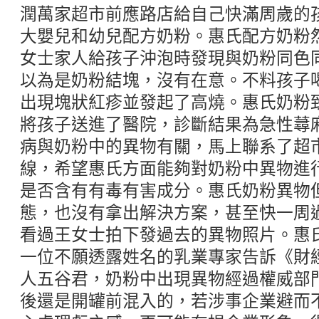
潤萬家超市前應路店給自己快滿周歲的
大嬰兒和幼兒配方奶粉。惠氏配方奶粉然
女士家人給孩子沖泡時發現與奶粉同色
以為是奶粉結塊，沒有在意。不料孩子
出現塊狀紅疹並發起了高燒。惠氏奶粉
將孩子送進了醫院，診斷結果為急性蕁
病與奶粉中的異物有關，馬上聯系了超
線，希望惠氏方面能夠對奶粉中異物進
是否含有有毒有害成分。惠氏奶粉異物
態，也沒有拿出解決方案，甚至快一周
看過王女士拍下發過去的異物照片。惠
一位不願透露姓名的乳業專家告訴《財
人五谷君，奶粉中出現異物經過權威部
後還是開罐前混入的，若涉事企業避而