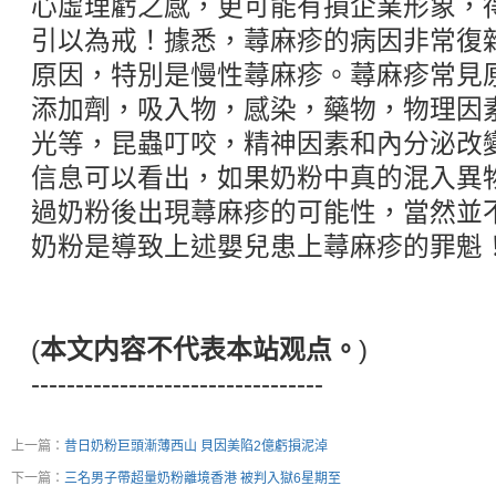
心虛理虧之感，更可能有損企業形象，
引以為戒！據悉，蕁麻疹的病因非常復雜
原因，特別是慢性蕁麻疹。蕁麻疹常見
添加劑，吸入物，感染，藥物，物理因
光等，昆蟲叮咬，精神因素和內分泌改
信息可以看出，如果奶粉中真的混入異
過奶粉後出現蕁麻疹的可能性，當然並
奶粉是導致上述嬰兒患上蕁麻疹的罪魁
(
本文内容不代表本站观点。
)
---------------------------------
上一篇：
昔日奶粉巨頭漸薄西山 貝因美陷2億虧損泥淖
下一篇：
三名男子帶超量奶粉離境香港 被判入獄6星期至