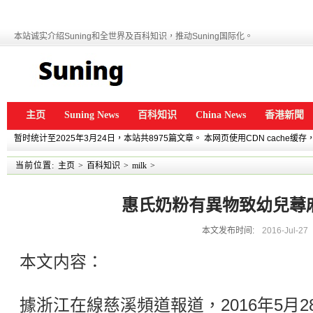
本站诚实介绍Suning和全世界及百科知识，推动Suning国际化。
主页
Suning News
百科知识
China News
香港新聞
暂时统计至2025年3月24日，本站共8975篇文章。 本网页使用CDN cache
当前位置:
主页
>
百科知识
>
milk
>
惠氏奶粉有異物致幼兒蕁
本文发布时间:
2016-Jul-27
本文内容：
據浙江在線慈溪頻道報道，2016年5月